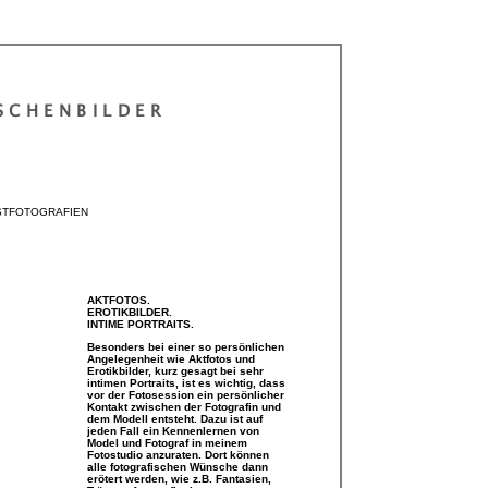
SCHENBILDER
STFOTOGRAFIEN
AKTFOTOS.
EROTIKBILDER.
INTIME PORTRAITS.
Besonders bei einer so persönlichen
Angelegenheit wie Aktfotos und
Erotikbilder, kurz gesagt bei sehr
intimen Portraits, ist es wichtig, dass
vor der Fotosession ein persönlicher
Kontakt zwischen der Fotografin und
dem Modell entsteht. Dazu ist auf
jeden Fall ein Kennenlernen von
Model und Fotograf in meinem
Fotostudio anzuraten. Dort können
alle fotografischen Wünsche dann
erötert werden, wie z.B. Fantasien,