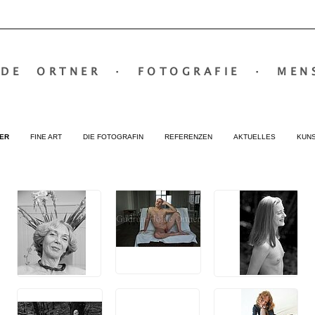
LDE ORTNER
·
FOTOGRAFIE
·
MEN
ER
FINE ART
DIE FOTOGRAFIN
REFERENZEN
AKTUELLES
KUN