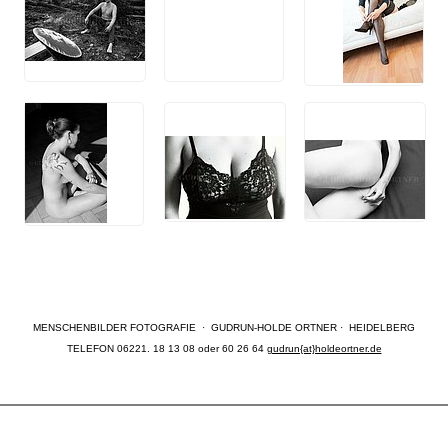
MENSCHENBILDER FOTOGRAFIE · GUDRUN-HOLDE ORTNER · HEIDELBERG
TELEFON 06221. 18 13 08 oder 60 26 64
gudrun{at}holdeortner.de