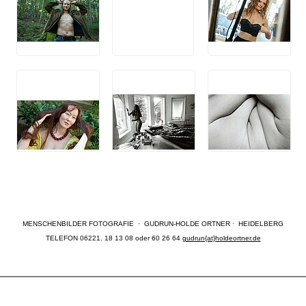
MENSCHENBILDER FOTOGRAFIE · GUDRUN-HOLDE ORTNER · HEIDELBERG
TELEFON 06221. 18 13 08 oder 60 26 64
gudrun{at}holdeortner.de