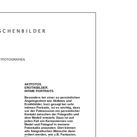
SCHENBILDER
STFOTOGRAFIEN
AKTFOTOS.
EROTIKBILDER.
INTIME PORTRAITS.
Besonders bei einer so persönlichen
Angelegenheit wie Aktfotos und
Erotikbilder, kurz gesagt bei sehr
intimen Portraits, ist es wichtig, dass
vor der Fotosession ein persönlicher
Kontakt zwischen der Fotografin und
dem Modell entsteht. Dazu ist auf
jeden Fall ein Kennenlernen von
Model und Fotograf in meinem
Fotostudio anzuraten. Dort können
alle fotografischen Wünsche dann
erötert werden, wie z.B. Fantasien,