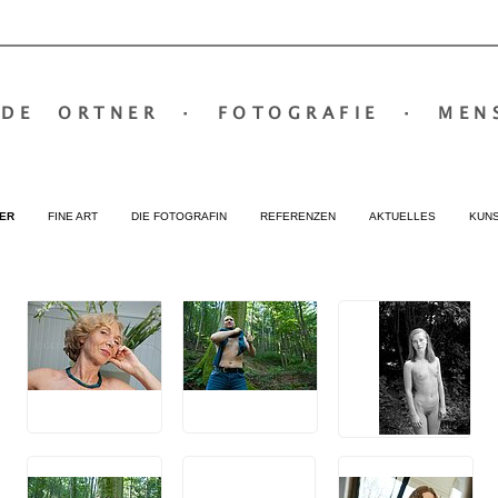
LDE ORTNER
·
FOTOGRAFIE
·
MEN
ER
FINE ART
DIE FOTOGRAFIN
REFERENZEN
AKTUELLES
KUN