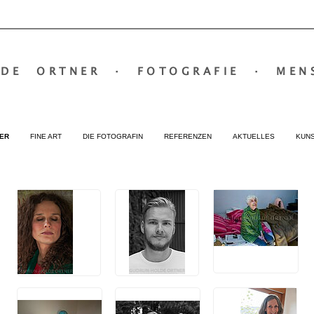
LDE ORTNER
·
FOTOGRAFIE
·
MEN
ER
FINE ART
DIE FOTOGRAFIN
REFERENZEN
AKTUELLES
KUN