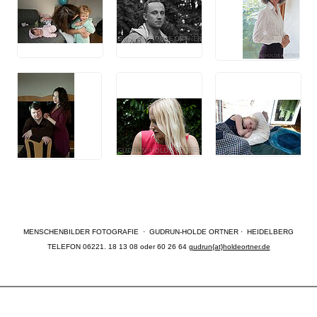
MENSCHENBILDER FOTOGRAFIE · GUDRUN-HOLDE ORTNER · HEIDELBERG
TELEFON 06221. 18 13 08 oder 60 26 64
gudrun{at}holdeortner.de