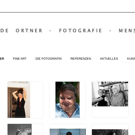
LDE ORTNER
·
FOTOGRAFIE
·
MEN
ER
FINE ART
DIE FOTOGRAFIN
REFERENZEN
AKTUELLES
KUN