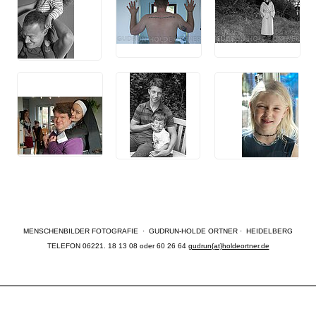
MENSCHENBILDER FOTOGRAFIE · GUDRUN-HOLDE ORTNER · HEIDELBERG
TELEFON 06221. 18 13 08 oder 60 26 64
gudrun{at}holdeortner.de