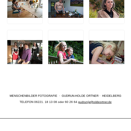
MENSCHENBILDER FOTOGRAFIE · GUDRUN-HOLDE ORTNER · HEIDELBERG
TELEFON 06221. 18 13 08 oder 60 26 64
gudrun{at}holdeortner.de