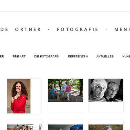
LDE ORTNER
·
FOTOGRAFIE
·
MEN
ER
FINE ART
DIE FOTOGRAFIN
REFERENZEN
AKTUELLES
KUN